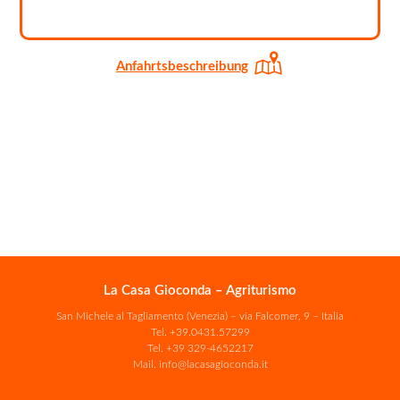
Anfahrtsbeschreibung
La Casa Gioconda – Agriturismo
San Michele al Tagliamento (Venezia) – via Falcomer, 9 – Italia
Tel.
+39.0431.57299
Tel.
+39 329-4652217
Mail.
info@lacasagioconda.it